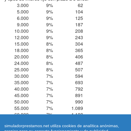
3.000
9%
62
5.000
9%
104
6.000
9%
125
9.000
9%
187
10.000
9%
208
12.000
9%
243
15.000
8%
304
18.000
8%
365
20.000
8%
406
24.000
8%
487
25.000
8%
507
30.000
7%
594
35.000
7%
693
40.000
7%
792
45.000
7%
891
50.000
7%
990
55.000
7%
1.089
60.000
7%
1.188
simuladorprestamos.net utiliza cookies de analítica anónimas,