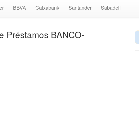
er
BBVA
Caixabank
Santander
Sabadell
de Préstamos BANCO-