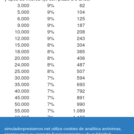
3.000
9%
62
5.000
9%
104
6.000
9%
125
9.000
9%
187
10.000
9%
208
12.000
9%
243
15.000
8%
304
18.000
8%
365
20.000
8%
406
24.000
8%
487
25.000
8%
507
30.000
7%
594
35.000
7%
693
40.000
7%
792
45.000
7%
891
50.000
7%
990
55.000
7%
1.089
60.000
7%
1.188
simuladorprestamos.net utiliza cookies de analítica anónimas,