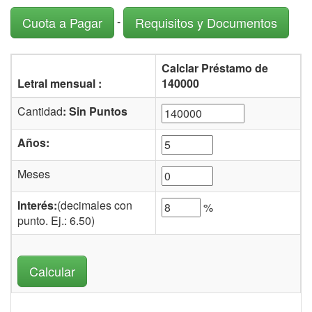
-
Cuota a Pagar
Requisitos y Documentos
Calclar Préstamo de
Letral mensual :
140000
Cantidad
: Sin Puntos
Años:
Meses
Interés:
(decimales con
%
punto. Ej.: 6.50)