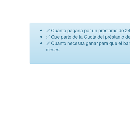
✅ Cuanto pagaría por un préstamo de 2
✅ Que parte de la Cuota del préstamo de
✅ Cuanto necesita ganar para que el ba
meses